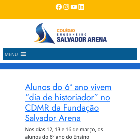
Pular
Facebook
Instagram
Youtube
LinkedIn
para
o
conteúdo
MENU
Alunos do 6º ano vivem
“dia de historiador” no
CDMR da Fundação
Salvador Arena
Nos dias 12, 13 e 16 de março, os
alunos do 6º ano do Ensino