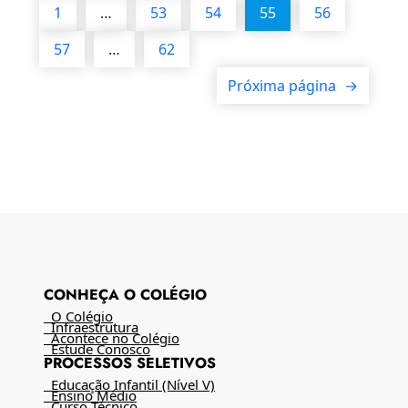
1
…
53
54
55
56
57
…
62
Próxima página
→
CONHEÇA O COLÉGIO
O Colégio
Infraestrutura
Acontece no Colégio
Estude Conosco
PROCESSOS SELETIVOS
Educação Infantil (Nível V)
Ensino Médio
Curso Técnico