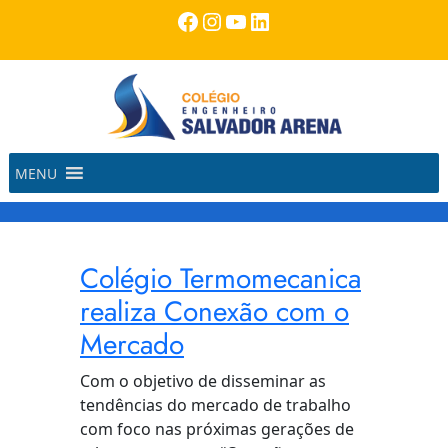
Pular
Facebook
Instagram
Youtube
LinkedIn
para
o
conteúdo
MENU
Colégio Termomecanica
realiza Conexão com o
Mercado
Com o objetivo de disseminar as
tendências do mercado de trabalho
com foco nas próximas gerações de