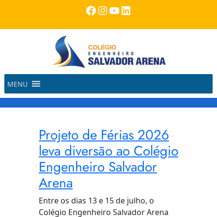
Pular
Facebook
Instagram
Youtube
LinkedIn
para
o
conteúdo
MENU
Projeto de Férias 2026
leva diversão ao Colégio
Engenheiro Salvador
Arena
Entre os dias 13 e 15 de julho, o
Colégio Engenheiro Salvador Arena