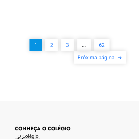
1
2
3
…
62
Próxima página
→
CONHEÇA O COLÉGIO
O Colégio