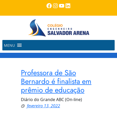
Pular
Facebook
Instagram
Youtube
LinkedIn
para
o
conteúdo
MENU
Professora de São
Bernardo é finalista em
prêmio de educação
Diário do Grande ABC (On-line)
fevereiro 13, 2022