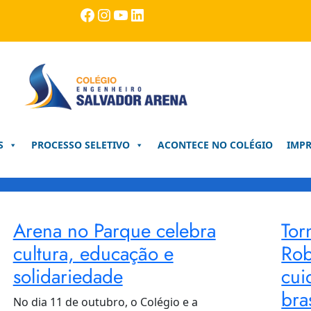
Facebook
Instagram
Youtube
LinkedIn
S
PROCESSO SELETIVO
ACONTECE NO COLÉGIO
IMP
Arena no Parque celebra
Tor
cultura, educação e
Rob
solidariedade
cui
bra
No dia 11 de outubro, o Colégio e a