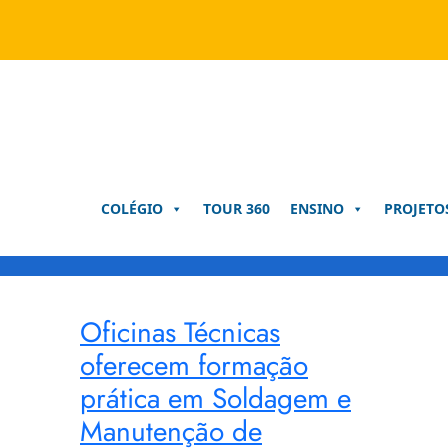
Pular
para
o
conteúdo
COLÉGIO
TOUR 360
ENSINO
PROJETO
Oficinas Técnicas
oferecem formação
prática em Soldagem e
Manutenção de