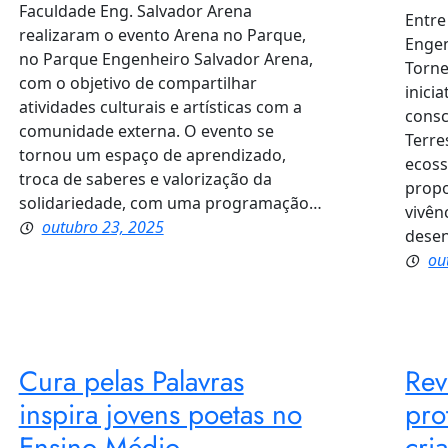
Faculdade Eng. Salvador Arena
Entre
realizaram o evento Arena no Parque,
Engen
no Parque Engenheiro Salvador Arena,
Torne
com o objetivo de compartilhar
inici
atividades culturais e artísticas com a
consc
comunidade externa. O evento se
Terre
tornou um espaço de aprendizado,
ecoss
troca de saberes e valorização da
propo
solidariedade, com uma programação…
vivên
outubro 23, 2025
desen
ou
Cura pelas Palavras
Rev
inspira jovens poetas no
pro
Ensino Médio
cri