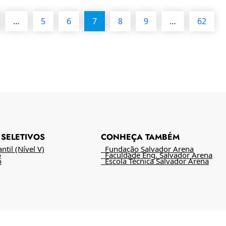
…
5
6
7
8
9
…
62
SELETIVOS
CONHEÇA TAMBÉM
til (Nível V)
Fundação Salvador Arena
o
Faculdade Eng. Salvador Arena
o
Escola Técnica Salvador Arena