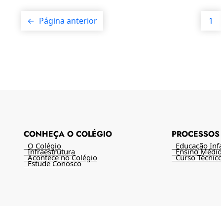
←
Página anterior
1
CONHEÇA O COLÉGIO
PROCESSOS 
O Colégio
Educação Infan
Infraestrutura
Ensino Médi
Acontece no Colégio
Curso Técnic
Estude Conosco