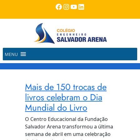
Pular
Facebook
Instagram
Youtube
LinkedIn
para
o
conteúdo
MENU
Mais de 150 trocas de
livros celebram o Dia
Mundial do Livro
O Centro Educacional da Fundação
Salvador Arena transformou a última
semana de abril em uma celebração