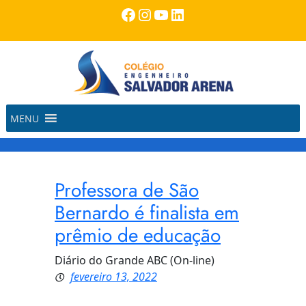
Pular
Facebook
Instagram
Youtube
LinkedIn
para
o
conteúdo
MENU
Professora de São
Bernardo é finalista em
prêmio de educação
Diário do Grande ABC (On-line)
fevereiro 13, 2022