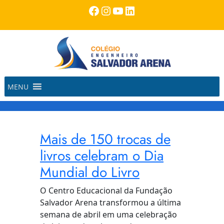
Pular
Facebook
Instagram
Youtube
LinkedIn
para
o
conteúdo
MENU
Mais de 150 trocas de
livros celebram o Dia
Mundial do Livro
O Centro Educacional da Fundação
Salvador Arena transformou a última
semana de abril em uma celebração