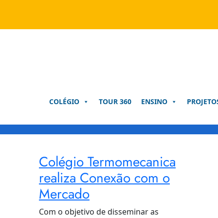
Pular
para
o
conteúdo
COLÉGIO
TOUR 360
ENSINO
PROJETO
Colégio Termomecanica
realiza Conexão com o
Mercado
Com o objetivo de disseminar as