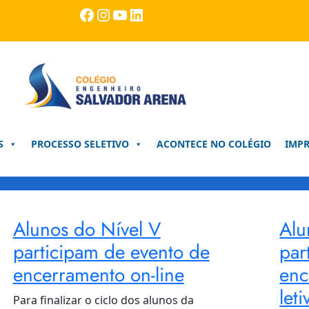
Facebook
Instagram
Youtube
LinkedIn
S
PROCESSO SELETIVO
ACONTECE NO COLÉGIO
IMP
Alunos do Nível V
Alu
participam de evento de
par
encerramento on-line
enc
leti
Para finalizar o ciclo dos alunos da