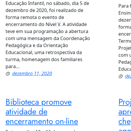
Educação Infantil, no sábado, dia 5 de
Para 
dezembro de 2020, foi realizado de
Ensin
forma remota o evento de
dezem
encerramento do Nível V. A atividade
forma
teve em sua programação a abertura
encer
com uma mensagem da Coordenação
Termo
Pedagógica e da Orientação
Proje
Educacional, uma retrospectiva da
com 
turma, homenagem dos familiares
Pedag
para…
Educa
dezembro 11, 2020
de
Biblioteca promove
Pro
atividade de
apr
encerramento on-line
che
ago