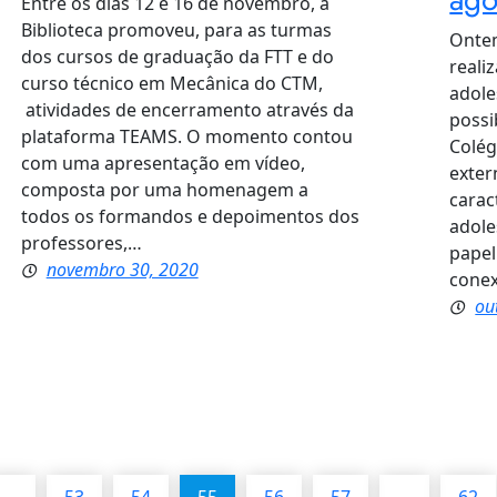
Entre os dias 12 e 16 de novembro, a
Biblioteca promoveu, para as turmas
Ontem
dos cursos de graduação da FTT e do
reali
curso técnico em Mecânica do CTM,
adole
atividades de encerramento através da
possi
plataforma TEAMS. O momento contou
Colég
com uma apresentação em vídeo,
exter
composta por uma homenagem a
carac
todos os formandos e depoimentos dos
adole
professores,…
papel
novembro 30, 2020
cone
ou
…
53
54
55
56
57
…
62