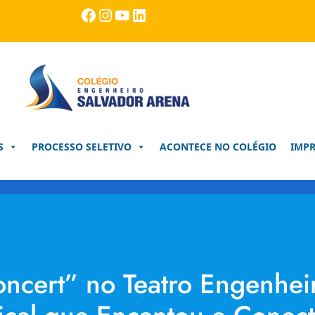
Facebook
Instagram
Youtube
LinkedIn
S
PROCESSO SELETIVO
ACONTECE NO COLÉGIO
IMP
ncert” no Teatro Engenhei