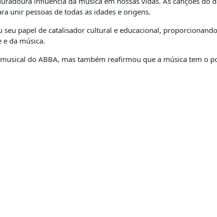
 duradoura influência da música em nossas vidas. As canções d
a unir pessoas de todas as idades e origens.
eu papel de catalisador cultural e educacional, proporcionando
e e da música.
 musical do ABBA, mas também reafirmou que a música tem o pod