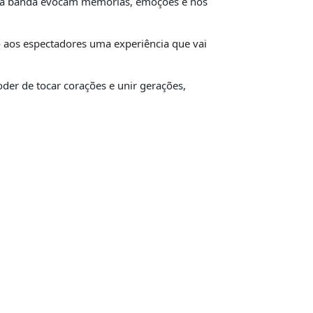
o da banda evocam memórias, emoções e nos
 aos espectadores uma experiência que vai
er de tocar corações e unir gerações,