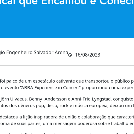
ical que Encantou e Conec
gio Engenheiro Salvador Arena
16/08/2023
 foi palco de um espetáculo cativante que transportou o público
 o evento “ABBA Experience in Concert” proporcionou uma experi
jörn Ulvaeus, Benny Andersson e Anni-Frid Lyngstad, conquisto
tos dos gêneros pop, disco, rock e música europeia, deixou um 
tacou a lição inspiradora de união e colaboração que caracter
 soma de suas partes, uma mensagem poderosa sobre trabalho em