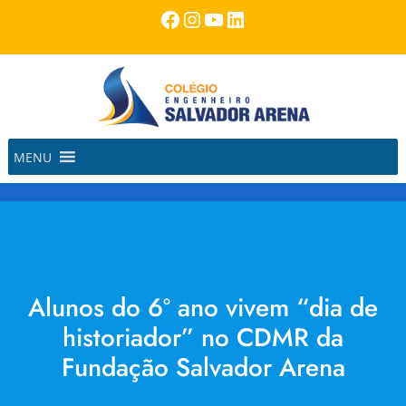
Pular
Facebook
Instagram
Youtube
LinkedIn
para
o
conteúdo
MENU
Alunos do 6º ano vivem “dia de
historiador” no CDMR da
Fundação Salvador Arena