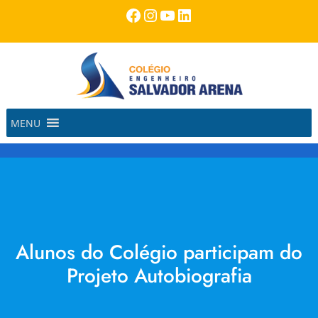
Pular
Facebook
Instagram
Youtube
LinkedIn
para
o
conteúdo
MENU
Alunos do Colégio participam do
Projeto Autobiografia