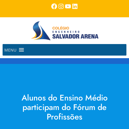
Pular
Facebook
Instagram
Youtube
LinkedIn
para
o
conteúdo
MENU
Alunos do Ensino Médio
participam do Fórum de
Profissões