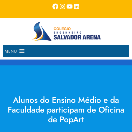
Pular
Facebook
Instagram
Youtube
LinkedIn
para
o
conteúdo
MENU
Alunos do Ensino Médio e da
Faculdade participam de Oficina
de PopArt