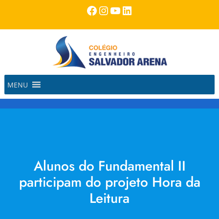
Pular
Facebook
Instagram
Youtube
LinkedIn
para
o
conteúdo
MENU
Alunos do Fundamental II
participam do projeto Hora da
Leitura