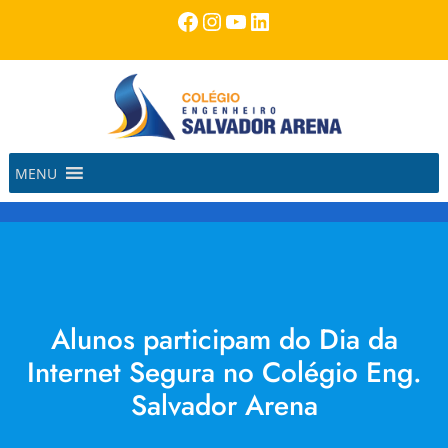
Pular
Facebook
Instagram
Youtube
LinkedIn
para
o
conteúdo
MENU
Alunos participam do Dia da
Internet Segura no Colégio Eng.
Salvador Arena