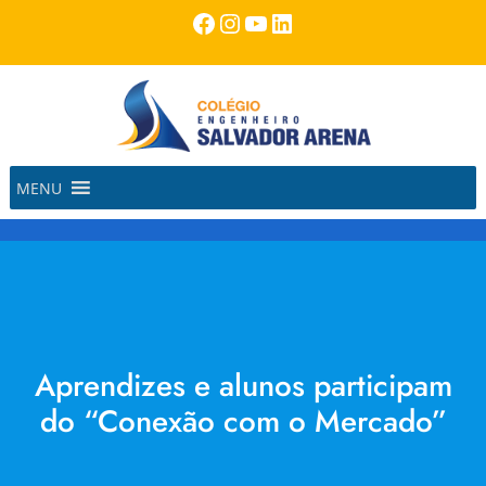
Pular
Facebook
Instagram
Youtube
LinkedIn
para
o
conteúdo
MENU
Aprendizes e alunos participam
do “Conexão com o Mercado”