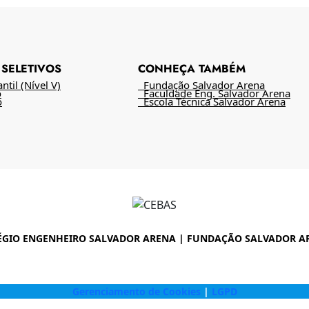
SELETIVOS
CONHEÇA TAMBÉM
til (Nível V)
Fundação Salvador Arena
o
Faculdade Eng. Salvador Arena
o
Escola Técnica Salvador Arena
ÉGIO ENGENHEIRO SALVADOR ARENA | FUNDAÇÃO SALVADOR A
Gerenciamento de Cookies
|
LGPD