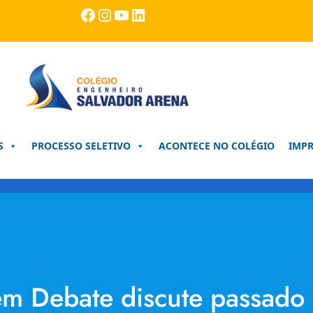
Facebook
Instagram
Youtube
LinkedIn
S
PROCESSO SELETIVO
ACONTECE NO COLÉGIO
IMP
m Debate discute passado 