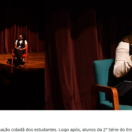
mação cidadã dos estudantes. Logo após, alunos da 2ª Série do 