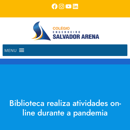
Pular
Facebook
Instagram
Youtube
LinkedIn
para
o
conteúdo
MENU
Biblioteca realiza atividades on-
line durante a pandemia