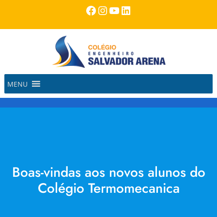
Pular
Facebook
Instagram
Youtube
LinkedIn
para
o
conteúdo
MENU
Boas-vindas aos novos alunos do
Colégio Termomecanica