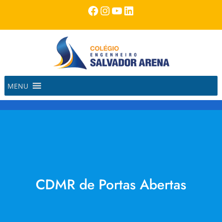
Pular
Facebook
Instagram
Youtube
LinkedIn
para
o
conteúdo
MENU
CDMR de Portas Abertas