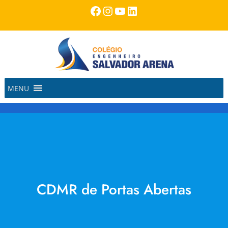
Pular
Facebook
Instagram
Youtube
LinkedIn
para
o
conteúdo
MENU
CDMR de Portas Abertas