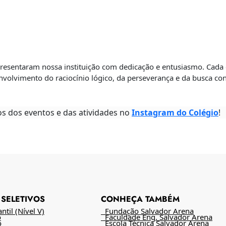
resentaram nossa instituição com dedicação e entusiasmo. Cada 
nvolvimento do raciocínio lógico, da perseverança e da busca co
os dos eventos e das atividades no
Instagram do Colégio
!
SELETIVOS
CONHEÇA TAMBÉM
til (Nível V)
Fundação Salvador Arena
o
Faculdade Eng. Salvador Arena
o
Escola Técnica Salvador Arena