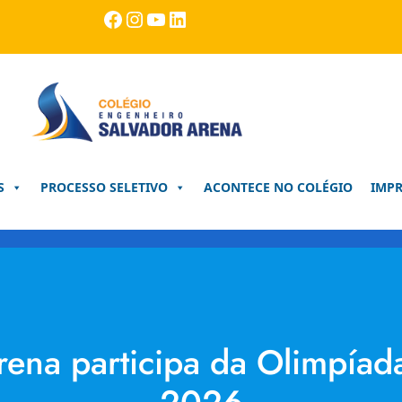
Facebook
Instagram
Youtube
LinkedIn
S
PROCESSO SELETIVO
ACONTECE NO COLÉGIO
IMP
rena participa da Olimpía