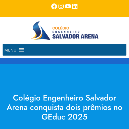
Pular
Facebook
Instagram
Youtube
LinkedIn
para
o
conteúdo
MENU
Colégio Engenheiro Salvador
Arena conquista dois prêmios no
GEduc 2025