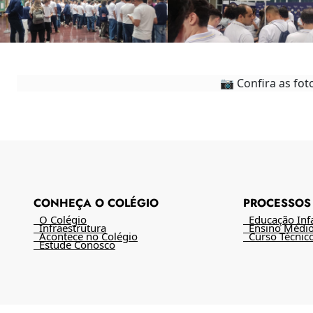
📷 Confira as fot
CONHEÇA O COLÉGIO
PROCESSOS 
O Colégio
Educação Infan
Infraestrutura
Ensino Médi
Acontece no Colégio
Curso Técnic
Estude Conosco