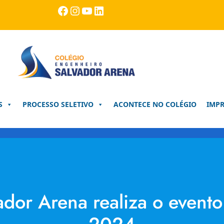
Facebook
Instagram
Youtube
LinkedIn
S
PROCESSO SELETIVO
ACONTECE NO COLÉGIO
IMP
ador Arena realiza o even