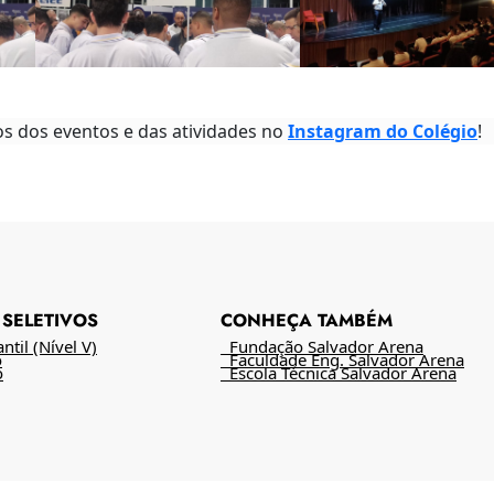
os dos eventos e das atividades no
Instagram do Colégio
!
SELETIVOS
CONHEÇA TAMBÉM
til (Nível V)
Fundação Salvador Arena
o
Faculdade Eng. Salvador Arena
o
Escola Técnica Salvador Arena