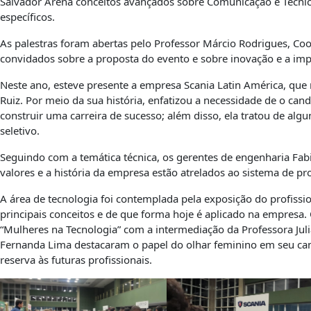
Salvador Arena conceitos avançados sobre Comunicação e Técni
específicos.
As palestras foram abertas pelo Professor Márcio Rodrigues, Co
convidados sobre a proposta do evento e sobre inovação e a imp
Neste ano, esteve presente a empresa Scania Latin América, que
Ruiz. Por meio da sua história, enfatizou a necessidade de o c
construir uma carreira de sucesso; além disso, ela tratou de alg
seletivo.
Seguindo com a temática técnica, os gerentes de engenharia Fa
valores e a história da empresa estão atrelados ao sistema de pr
A área de tecnologia foi contemplada pela exposição do profissi
principais conceitos e de que forma hoje é aplicado na empresa.
“Mulheres na Tecnologia” com a intermediação da Professora Julia
Fernanda Lima destacaram o papel do olhar feminino em seu cam
reserva às futuras profissionais.