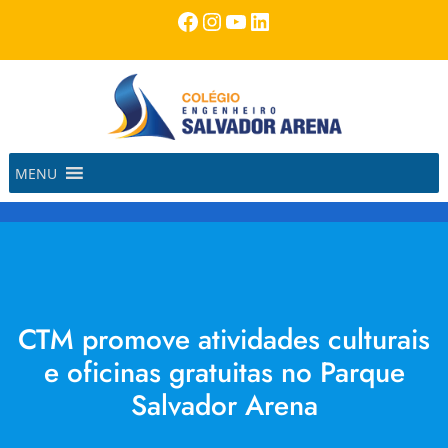
Pular
Facebook
Instagram
Youtube
LinkedIn
para
o
conteúdo
MENU
CTM promove atividades culturais
e oficinas gratuitas no Parque
Salvador Arena