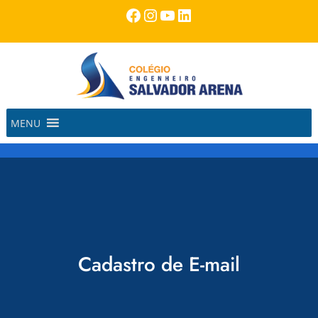
Pular
Facebook
Instagram
Youtube
LinkedIn
para
o
conteúdo
MENU
Cadastro de E-mail