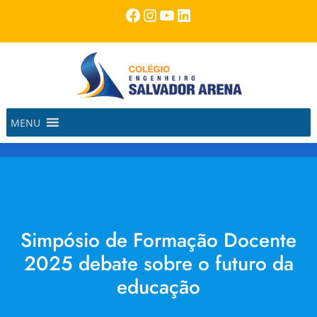
Pular
Facebook
Instagram
Youtube
LinkedIn
para
o
conteúdo
MENU
Simpósio de Formação Docente
2025 debate sobre o futuro da
educação