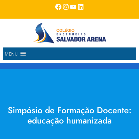
Pular
Facebook
Instagram
Youtube
LinkedIn
para
o
conteúdo
MENU
Simpósio de Formação Docente:
educação humanizada