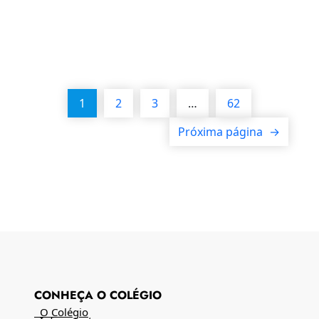
1
2
3
…
62
Próxima página
→
CONHEÇA O COLÉGIO
O Colégio