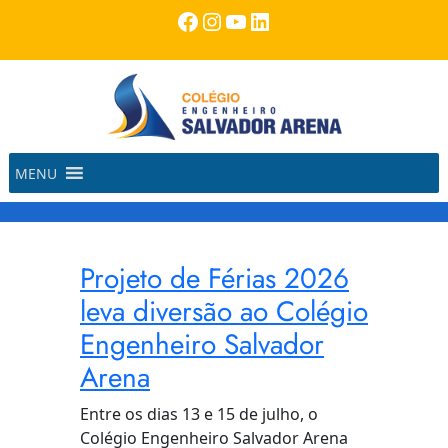
Pular
Facebook
Instagram
Youtube
LinkedIn
para
o
conteúdo
MENU
Projeto de Férias 2026
leva diversão ao Colégio
Engenheiro Salvador
Arena
Entre os dias 13 e 15 de julho, o
Colégio Engenheiro Salvador Arena