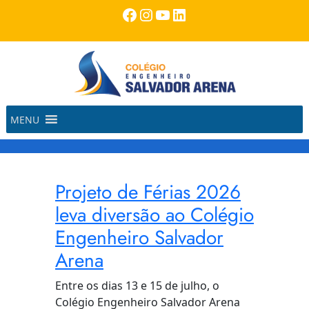
Pular
Facebook
Instagram
Youtube
LinkedIn
para
o
conteúdo
MENU
Projeto de Férias 2026
leva diversão ao Colégio
Engenheiro Salvador
Arena
Entre os dias 13 e 15 de julho, o
Colégio Engenheiro Salvador Arena