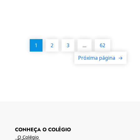
1
2
3
…
62
Próxima página
→
CONHEÇA O COLÉGIO
O Colégio