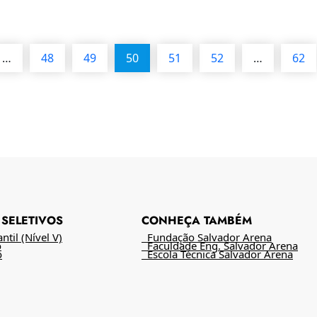
…
48
49
50
51
52
…
62
SELETIVOS
CONHEÇA TAMBÉM
til (Nível V)
Fundação Salvador Arena
o
Faculdade Eng. Salvador Arena
o
Escola Técnica Salvador Arena