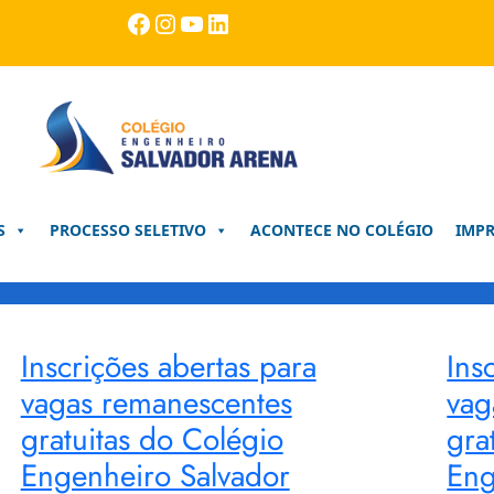
Facebook
Instagram
Youtube
LinkedIn
S
PROCESSO SELETIVO
ACONTECE NO COLÉGIO
IMP
Inscrições abertas para
Ins
vagas remanescentes
vag
gratuitas do Colégio
gra
Engenheiro Salvador
Eng