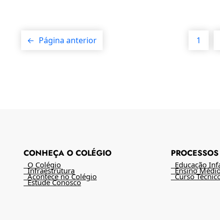
←
Página anterior
1
CONHEÇA O COLÉGIO
PROCESSOS 
O Colégio
Educação Infan
Infraestrutura
Ensino Médi
Acontece no Colégio
Curso Técnic
Estude Conosco