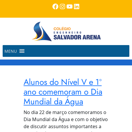
Pular
Facebook
Instagram
Youtube
LinkedIn
para
o
conteúdo
MENU
Alunos do Nível V e 1º
ano comemoram o Dia
Mundial da Água
No dia 22 de março comemoramos o
Dia Mundial da Água e com o objetivo
de discutir assuntos importantes a