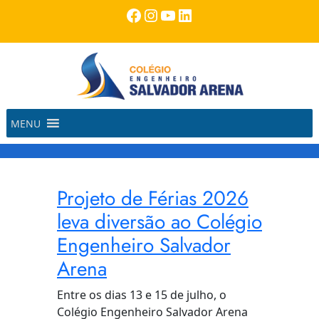
Pular
Facebook
Instagram
Youtube
LinkedIn
para
o
conteúdo
MENU
Projeto de Férias 2026
leva diversão ao Colégio
Engenheiro Salvador
Arena
Entre os dias 13 e 15 de julho, o
Colégio Engenheiro Salvador Arena