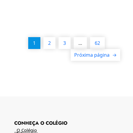
1
2
3
…
62
Próxima página
→
CONHEÇA O COLÉGIO
O Colégio