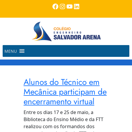
Pular
Facebook
Instagram
Youtube
LinkedIn
para
o
conteúdo
MENU
Alunos do Técnico em
Mecânica participam de
encerramento virtual
Entre os dias 17 e 25 de maio, a
Biblioteca do Ensino Médio e da FTT
realizou com os formandos dos