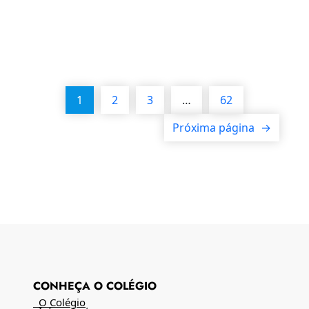
1
2
3
…
62
Próxima página
→
CONHEÇA O COLÉGIO
O Colégio