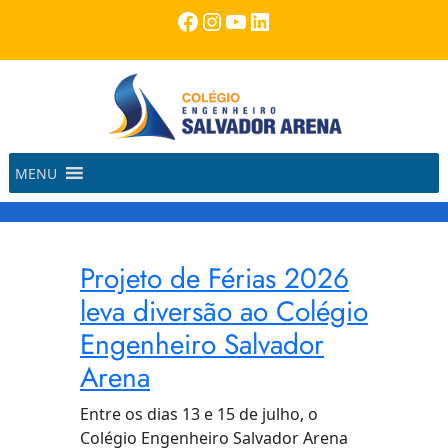
Pular
Facebook
Instagram
Youtube
LinkedIn
para
o
conteúdo
MENU
Projeto de Férias 2026
leva diversão ao Colégio
Engenheiro Salvador
Arena
Entre os dias 13 e 15 de julho, o
Colégio Engenheiro Salvador Arena