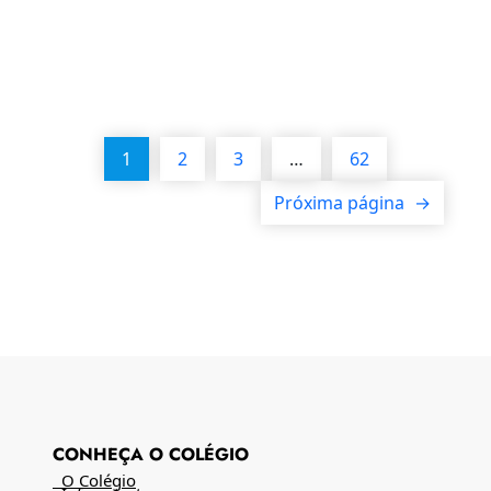
1
2
3
…
62
Próxima página
→
CONHEÇA O COLÉGIO
O Colégio