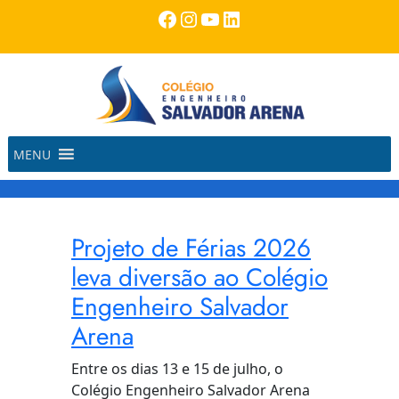
Pular
Facebook
Instagram
Youtube
LinkedIn
para
o
conteúdo
MENU
Projeto de Férias 2026
leva diversão ao Colégio
Engenheiro Salvador
Arena
Entre os dias 13 e 15 de julho, o
Colégio Engenheiro Salvador Arena