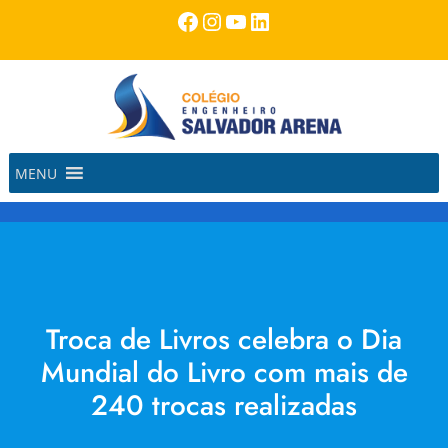
Pular
Facebook
Instagram
Youtube
LinkedIn
para
o
conteúdo
MENU
Troca de Livros celebra o Dia
Mundial do Livro com mais de
240 trocas realizadas