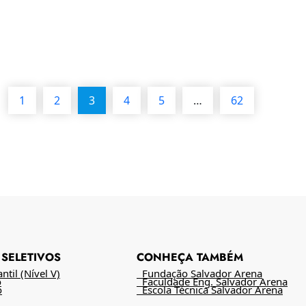
1
2
3
4
5
…
62
SELETIVOS
CONHEÇA TAMBÉM
til (Nível V)
Fundação Salvador Arena
o
Faculdade Eng. Salvador Arena
o
Escola Técnica Salvador Arena