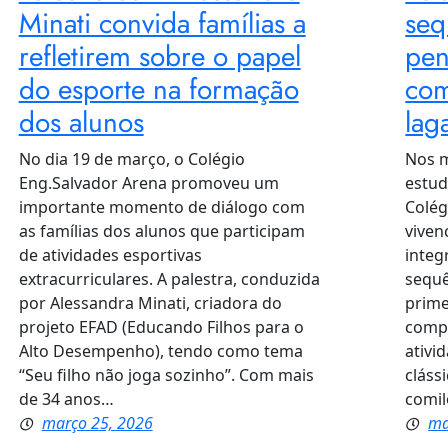
Minati convida famílias a
seq
refletirem sobre o papel
pen
do esporte na formação
com
dos alunos
lag
No dia 19 de março, o Colégio
Nos m
Eng.Salvador Arena promoveu um
estud
importante momento de diálogo com
Colég
as famílias dos alunos que participam
viven
de atividades esportivas
integ
extracurriculares. A palestra, conduzida
sequê
por Alessandra Minati, criadora do
prime
projeto EFAD (Educando Filhos para o
compu
Alto Desempenho), tendo como tema
ativi
“Seu filho não joga sozinho”. Com mais
cláss
de 34 anos…
comil
março 25, 2026
ma