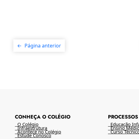
←
Página anterior
CONHEÇA O COLÉGIO
PROCESSOS 
O Colégio
Educação Infan
Infraestrutura
Ensino Médi
Acontece no Colégio
Curso Técnic
Estude Conosco