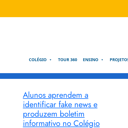
Pular
para
o
conteúdo
COLÉGIO
TOUR 360
ENSINO
PROJETO
Alunos aprendem a
identificar fake news e
produzem boletim
informativo no Colégio