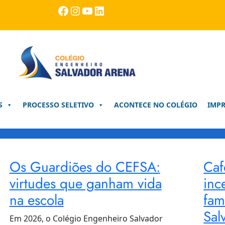
Facebook
Instagram
Youtube
LinkedIn
S
PROCESSO SELETIVO
ACONTECE NO COLÉGIO
IMP
Os Guardiões do CEFSA:
Caf
virtudes que ganham vida
inc
na escola
fam
Sal
Em 2026, o Colégio Engenheiro Salvador