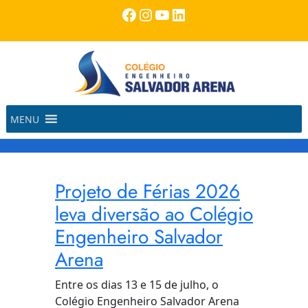
Pular
Facebook
Instagram
Youtube
LinkedIn
para
o
conteúdo
MENU
Projeto de Férias 2026
leva diversão ao Colégio
Engenheiro Salvador
Arena
Entre os dias 13 e 15 de julho, o
Colégio Engenheiro Salvador Arena