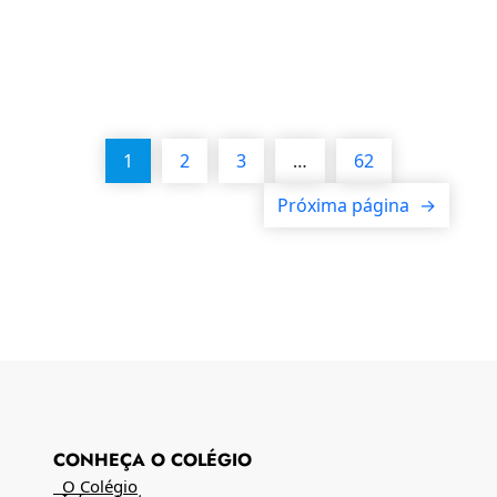
1
2
3
…
62
Próxima página
→
CONHEÇA O COLÉGIO
O Colégio