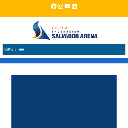
Pular
Facebook
Instagram
Youtube
LinkedIn
para
o
conteúdo
MENU