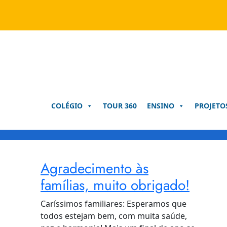
Pular
para
o
conteúdo
COLÉGIO
TOUR 360
ENSINO
PROJETO
Agradecimento às
famílias, muito obrigado!
Caríssimos familiares: Esperamos que
todos estejam bem, com muita saúde,