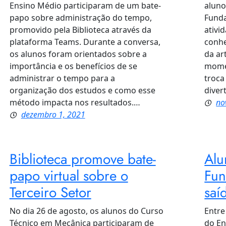
Ensino Médio participaram de um bate-
aluno
papo sobre administração do tempo,
Funda
promovido pela Biblioteca através da
ativi
plataforma Teams. Durante a conversa,
conhe
os alunos foram orientados sobre a
da ar
importância e os benefícios de se
momen
administrar o tempo para a
troca
organização dos estudos e como esse
diver
método impacta nos resultados.…
no
dezembro 1, 2021
Biblioteca promove bate-
Alu
papo virtual sobre o
Fun
Terceiro Setor
saí
No dia 26 de agosto, os alunos do Curso
Entre
Técnico em Mecânica participaram de
do En