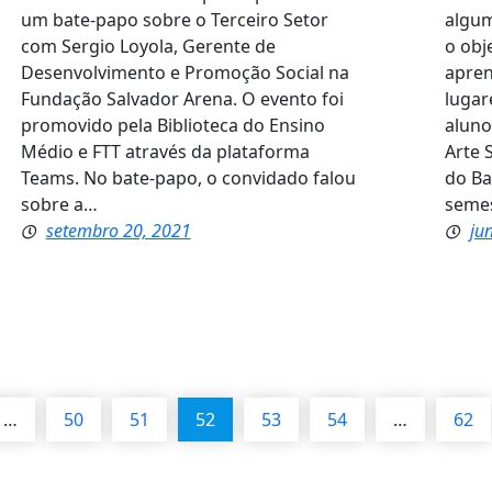
um bate-papo sobre o Terceiro Setor
algum
com Sergio Loyola, Gerente de
o obj
Desenvolvimento e Promoção Social na
apren
Fundação Salvador Arena. O evento foi
lugar
promovido pela Biblioteca do Ensino
alun
Médio e FTT através da plataforma
Arte 
Teams. No bate-papo, o convidado falou
do Ba
sobre a…
seme
setembro 20, 2021
ju
…
50
51
52
53
54
…
62