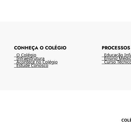
CONHEÇA O COLÉGIO
PROCESSOS 
O Colégio
Educação Infan
Infraestrutura
Ensino Médi
Acontece no Colégio
Curso Técnic
Estude Conosco
COL