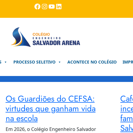
Facebook
Instagram
Youtube
LinkedIn
S
PROCESSO SELETIVO
ACONTECE NO COLÉGIO
IMP
Os Guardiões do CEFSA:
Caf
virtudes que ganham vida
inc
na escola
fam
Sal
Em 2026, o Colégio Engenheiro Salvador