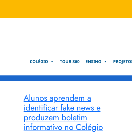
Pular
para
o
conteúdo
COLÉGIO
TOUR 360
ENSINO
PROJETO
Alunos aprendem a
identificar fake news e
produzem boletim
informativo no Colégio