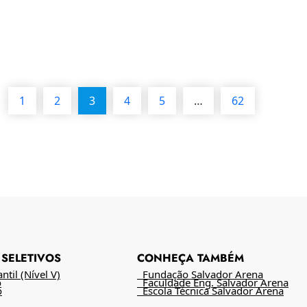
1
2
3
4
5
…
62
SELETIVOS
CONHEÇA TAMBÉM
til (Nível V)
Fundação Salvador Arena
o
Faculdade Eng. Salvador Arena
o
Escola Técnica Salvador Arena