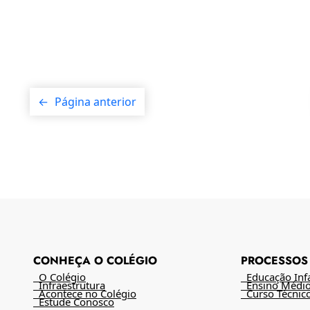
←
Página anterior
CONHEÇA O COLÉGIO
PROCESSOS 
O Colégio
Educação Infan
Infraestrutura
Ensino Médi
Acontece no Colégio
Curso Técnic
Estude Conosco