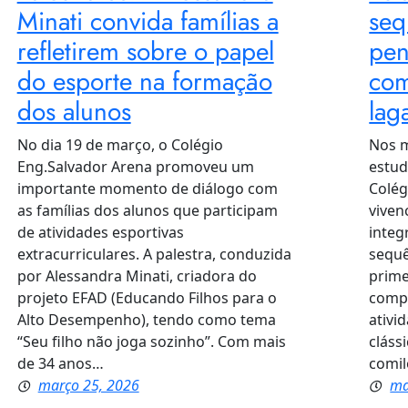
Minati convida famílias a
seq
refletirem sobre o papel
pen
do esporte na formação
com
dos alunos
lag
No dia 19 de março, o Colégio
Nos m
Eng.Salvador Arena promoveu um
estud
importante momento de diálogo com
Colég
as famílias dos alunos que participam
viven
de atividades esportivas
integ
extracurriculares. A palestra, conduzida
sequê
por Alessandra Minati, criadora do
prime
projeto EFAD (Educando Filhos para o
compu
Alto Desempenho), tendo como tema
ativi
“Seu filho não joga sozinho”. Com mais
cláss
de 34 anos…
comil
março 25, 2026
ma