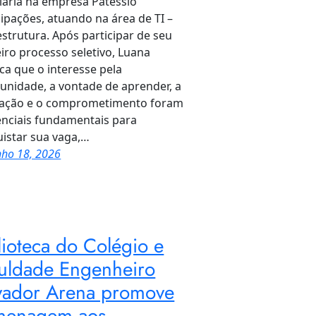
iária na empresa Patéssio
cipações, atuando na área de TI –
estrutura. Após participar de seu
iro processo seletivo, Luana
ca que o interesse pela
unidade, a vontade de aprender, a
cação e o comprometimento foram
enciais fundamentais para
istar sua vaga,…
nho 18, 2026
lioteca do Colégio e
uldade Engenheiro
vador Arena promove
menagem aos