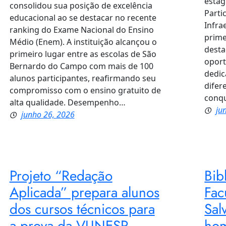
estag
consolidou sua posição de excelência
Parti
educacional ao se destacar no recente
Infra
ranking do Exame Nacional do Ensino
prime
Médio (Enem). A instituição alcançou o
desta
primeiro lugar entre as escolas de São
oport
Bernardo do Campo com mais de 100
dedi
alunos participantes, reafirmando seu
difer
compromisso com o ensino gratuito de
conqu
alta qualidade. Desempenho…
ju
junho 26, 2026
Projeto “Redação
Bib
Aplicada” prepara alunos
Fac
dos cursos técnicos para
Sal
a prova da VUNESP
ho