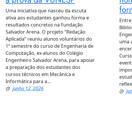
for
Uma iniciativa que nasceu da escuta
ativa aos estudantes ganhou forma e
Entre
resultados concretos na Fundação
Bibli
Salvador Arena. O projeto “Redação
Engen
Aplicada” reuniu alunos voluntários do
uma a
1º semestre do curso de Engenharia de
encer
Computação, ex-alunos do Colégio
Curso
Engenheiro Salvador Arena, para apoiar
event
a preparação dos estudantes dos
impor
cursos técnicos em Mecânica e
estu
Informática para a…
refle
junho 12, 2026
ju