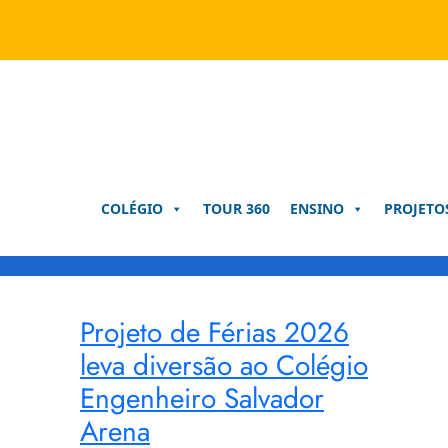
Pular
para
o
conteúdo
COLÉGIO
TOUR 360
ENSINO
PROJETO
Projeto de Férias 2026
leva diversão ao Colégio
Engenheiro Salvador
Arena