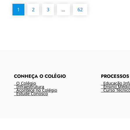
1
2
3
…
62
CONHEÇA O COLÉGIO
PROCESSOS 
O Colégio
Educação Infan
Infraestrutura
Ensino Médi
Acontece no Colégio
Curso Técnic
Estude Conosco