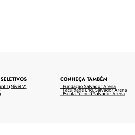
SELETIVOS
CONHEÇA TAMBÉM
til (Nível V)
Fundação Salvador Arena
o
Faculdade Eng. Salvador Arena
o
Escola Técnica Salvador Arena